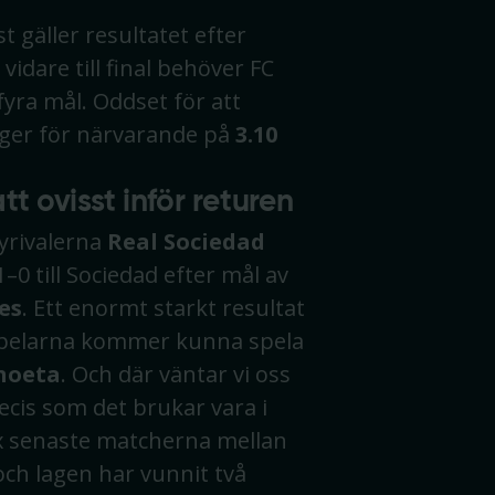
 gäller resultatet efter
 vidare till final behöver FC
yra mål. Oddset för att
igger för närvarande på
3.10
t ovisst inför returen
yrivalerna
Real Sociedad
–0 till Sociedad efter mål av
es
. Ett enormt starkt resultat
spelarna kommer kunna spela
noeta
. Och där väntar vi oss
ecis som det brukar vara i
ex senaste matcherna mellan
och lagen har vunnit två