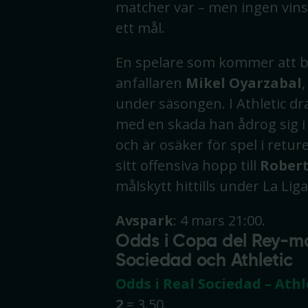
matcher var – men ingen vins
ett mål.
En spelare som kommer att bli
anfallaren
Mikel Oyarzabal
,
under säsongen. I Athletic dr
med en skada han ådrog sig i
och är osäker för spel i returen
sitt offensiva hopp till
Robert
målskytt hittills under La Li
Avspark
: 4 mars 21:00.
Odds i Copa del Rey-m
Sociedad och Athletic
Odds i Real Sociedad – Athl
2
= 3.50.