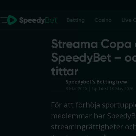
Betting
Casino
Live 
Streama Copa 
SpeedyBet – oc
tittar
Speedybet's Bettingcrew
Speedybet's Bettingcrew
|
3 Mar 2026
Updated
13 May 2026
För att förhöja sportuppl
medlemmar har SpeedyBe
streamingrättigheter och