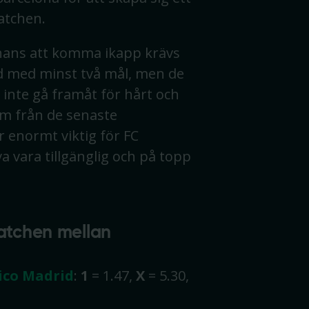
atchen.
chans att komma ikapp krävs
id med minst två mål, men de
 inte gå framåt för hårt och
dom från de senaste
r enormt viktig för FC
vara tillgänglig och på topp
atchen mellan
tico Madrid
:
1
= 1.47,
X
= 5.30,