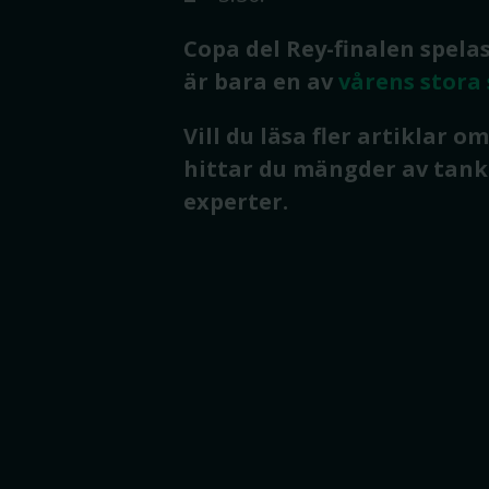
Copa del Rey-finalen spelas
är bara en av
vårens stora
Vill du läsa fler artiklar o
hittar du mängder av tank
experter.