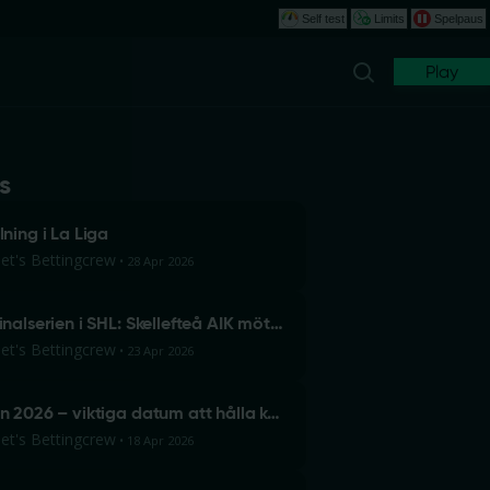
Self test
Limits
Spelpaus
Play
s
ning i La Liga
et's Bettingcrew
28 Apr 2026
Odds på finalserien i SHL: Skellefteå AIK möter Rögle BK
et's Bettingcrew
23 Apr 2026
Superettan 2026 – viktiga datum att hålla koll på
et's Bettingcrew
18 Apr 2026