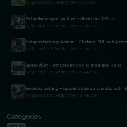
by
Speedybet's Bettingcrew
3 Mar 2026
Fotbollsmorgon speltips – direkt hos 1X2.se
by
Speedybet's Bettingcrew
27 Feb 2026
Helgens betting: Arsenal–Chelsea, SHL och Aston 
by
Speedybet's Bettingcrew
26 Feb 2026
SpeedyBet – ett svenskt casino med spellicens
by
Speedybet's Bettingcrew
23 Feb 2026
Veckans betting – bjuder både på svenska och in
by
Speedybet's Bettingcrew
18 Feb 2026
Categories
BETTING