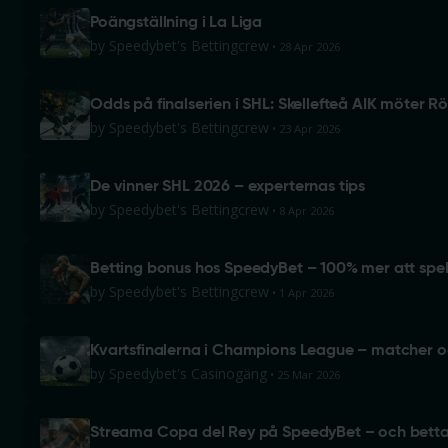
Poängställning i La Liga
by
Speedybet's Bettingcrew
28 Apr 2026
Odds på finalserien i SHL: Skellefteå AIK möter R
by
Speedybet's Bettingcrew
23 Apr 2026
De vinner SHL 2026 – experternas tips
by
Speedybet's Bettingcrew
8 Apr 2026
Betting bonus hos SpeedyBet – 100% mer att spel
by
Speedybet's Bettingcrew
1 Apr 2026
Kvartsfinalerna i Champions League – matcher 
by
Speedybet's Casinogäng
25 Mar 2026
Streama Copa del Rey på SpeedyBet – och betta 