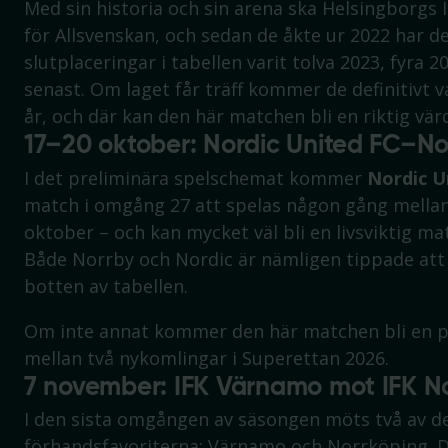
Med sin historia och sin arena ska Helsingborgs 
för Allsvenskan, och sedan de åkte ur 2022 har d
slutplaceringar i tabellen varit tolva 2023, fyra 2
senast. Om laget får träff kommer de definitivt 
år, och där kan den här matchen bli en riktig vä
17–20 oktober: Nordic United FC–No
I det preliminära spelschemat kommer
Nordic U
match i omgång 27 att spelas någon gång mellan
oktober – och kan mycket väl bli en livsviktig ma
Både Norrby och Nordic är nämligen tippade att
botten av tabellen.
Om inte annat kommer den här matchen bli en 
mellan två nykomlingar i Superettan 2026.
7 november: IFK Värnamo mot IFK N
I den sista omgången av säsongen möts två av de
förhandsfavoriterna: Värnamo och Norrköping. D