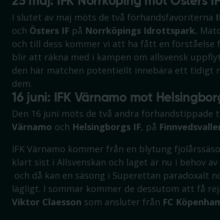
25 maj: IFK Norrköping mot Östers I
I slutet av maj möts de två förhandsfavoriterna
I
och
Östers IF
på
Norrköpings Idrottspark.
Matc
och till dess kommer vi att ha fått en förståelse
blir att räkna med i kampen om allsvensk uppfly
den här matchen potentiellt innebära ett tidigt 
dem.
16 juni: IFK Värnamo mot Helsingbor
Den 16 juni möts de två andra förhandstippade 
Värnamo
och
Helsingborgs IF
, på
Finnvedsvall
IFK Värnamo kommer från en blytung fjolårssäs
klart sist i Allsvenskan och laget är nu i behov av
och då kan en säsong i Superettan paradoxalt n
lägligt. I sommar kommer de dessutom att få rej
Viktor Claesson
som ansluter från
FC Köpenha