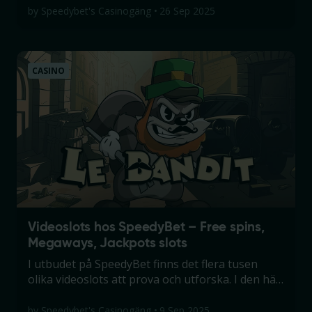
artikeln.
by
Speedybet's Casinogäng
26 Sep 2025
CASINO
Videoslots hos SpeedyBet – Free spins,
Megaways, Jackpots slots
I utbudet på SpeedyBet finns det flera tusen
olika videoslots att prova och utforska. I den här
artikeln får du lära dig mer om vårt utbud, men
också hur du gör för att spela slots helt gratis –
by
Speedybet's Casinogäng
9 Sep 2025