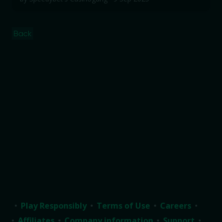
antingen i demoläge eller med free spins.
Back
Play Responsibly
Terms of Use
Careers
Affiliates
Company information
Support