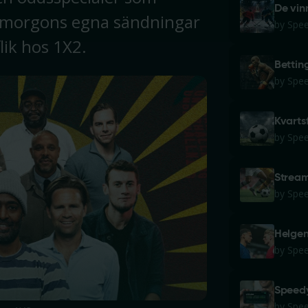
De vin
lsmorgons egna sändningar
by
Spee
lik hos 1X2.
by
Spee
by
Spee
by
Spee
by
Spee
by
Spee