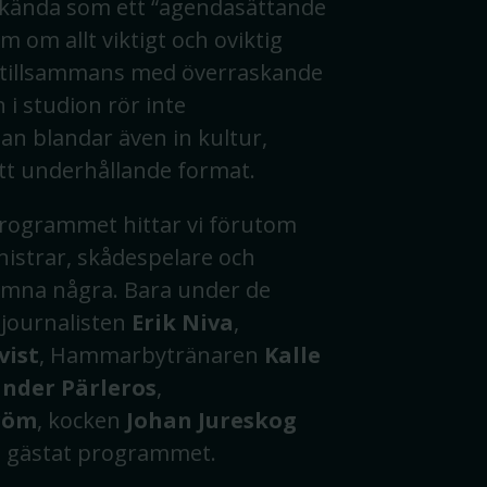
 kända som ett “agendasättande
 om allt viktigt och oviktig
n tillsammans med överraskande
 i studion rör inte
tan blandar även in kultur,
 ett underhållande format.
rogrammet hittar vi förutom
nistrar, skådespelare och
ämna några. Bara under de
sjournalisten
Erik Niva
,
vist
, Hammarbytränaren
Kalle
nder Pärleros
,
röm
, kocken
Johan Jureskog
s
gästat programmet.