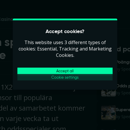
Casino
Accept cookies?
 speltips –
This website uses 3 different types of
Related po
cookies: Essential, Tracking and Marketing
se
Cookies.
Poängs
Share
by
Spee
Accept all
Cookie settings
1X2 en del av Paf-familjen.
by
Spee
sor till populära
 del av samarbetet kommer
 varje vecka ta ut
by
Spee
ch oddsspecialer som