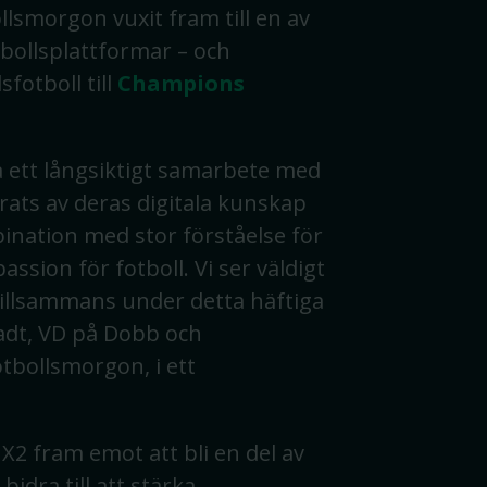
lsmorgon vuxit fram till en av
tbollsplattformar – och
fotboll till
Champions
ngå ett långsiktigt samarbete med
rats av deras digitala kunskap
ination med stor förståelse för
ssion för fotboll. Vi ser väldigt
illsammans under detta häftiga
adt, VD på Dobb och
tbollsmorgon, i ett
2 fram emot att bli en del av
idra till att stärka