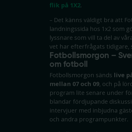
flik på 1X2
.
– Det känns väldigt bra att F
landningssida hos 1x2 som gör
lyssnare som vill ta del av vå
vet har efterfrågats tidigare,
Fotbollsmorgon – Sver
om fotboll
Fotbollsmorgon sänds
live 
mellan 07 och 09
, och på lö
program lite senare under f
blandar fördjupande diskussi
intervjuer med inbjudna gäste
och andra programpunkter.