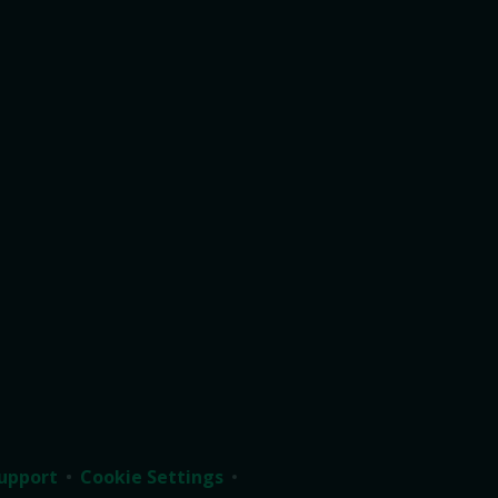
upport
Cookie Settings