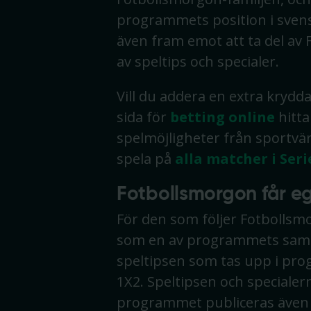
programmets position i svens
även fram emot att ta del av 
av speltips och specialer.
Vill du addera en extra krydda
sida för
betting online
hitta
spelmöjligheter från sportvä
spela på
alla matcher i Seri
Fotbollsmorgon får e
För den som följer Fotbolls
som en av programmets samar
speltipsen som tas upp i pr
1X2. Speltipsen och specialer
programmet publiceras även