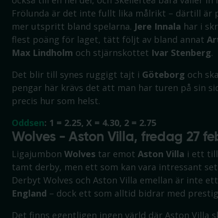
också till en hel del, och Skellefteå bara väller in 
Frölunda är det inte fullt lika målrikt – därtill 
mer utspritt bland spelarna.
Jere Innala
har i sk
flest poäng för laget, tätt följt av bland annat
Ar
Max Lindholm
och stjärnskottet
Ivar Stenberg
.
Det blir till synes ruggigt tajt i
Göteborg
och sk
pengar här krävs det att man har turen på sin si
precis hur som helst.
Oddsen
: 1 = 2.25, X = 4.30, 2 = 2.75
Wolves - Aston Villa, fredag 27 fe
Ligajumbon
Wolves
tar emot
Aston Villa
i ett ti
tamt derby, men ett som kan vara intressant sett
Derbyt Wolves och Aston Villa emellan är inte ett
England
– dock ett som alltid bidrar med prestig
Det finns egentligen ingen värld där Aston Villa