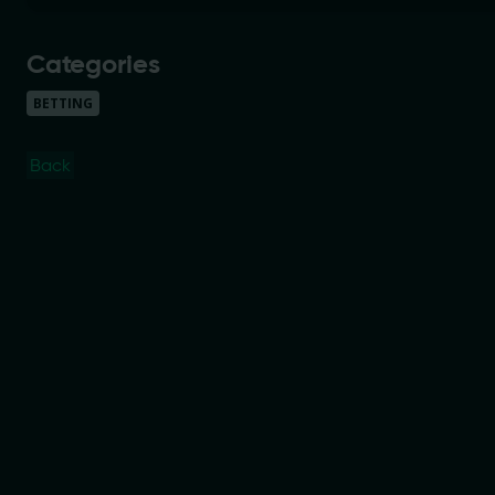
Categories
BETTING
Back