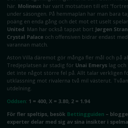
här.
Molineux
har varit motsatsen till ett “fortre
under säsongen. På hemmaplan har man bara tag
poäng en enda gång och det mot ett uselt spel
United
. Man har också tappat bort
Jørgen Stra
Crystal Palace
och offensiven bidrar endast med
varannan match.
Aston Villa däremot gör många fler mål och på all
Tredjeplatsen är stadig för
Unai Emerys
lag och
det inte något större fel på. Allt talar verkligen f
utklassning mot rivalerna två mil västerut. Tvåan 
utdelning.
Oddsen
:
1 = 400, X = 3.80, 2 = 1.94
För fler speltips, besök
Bettingguiden
– blogge
experter delar med sig av sina insikter i spelm