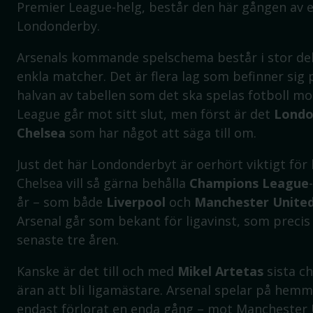
Premier League-helg, består den här gången av e
Londonderby.
Arsenals kommande spelschema består i stor de
enkla matcher. Det är flera lag som befinner sig
halvan av tabellen som det ska spelas fotboll m
League går mot sitt slut, men först är det
Lond
Chelsea
som har något att säga till om.
Just det här Londonderbyt är oerhört viktigt för
Chelsea vill så gärna behålla
Champions League
år – som både
Liverpool
och
Manchester Unite
Arsenal går som bekant för ligavinst, som preci
senaste tre åren.
Kanske är det till och med
Mikel Artetas
sista ch
äran att bli ligamästare. Arsenal spelar på hem
endast förlorat en enda gång – mot Manchester 